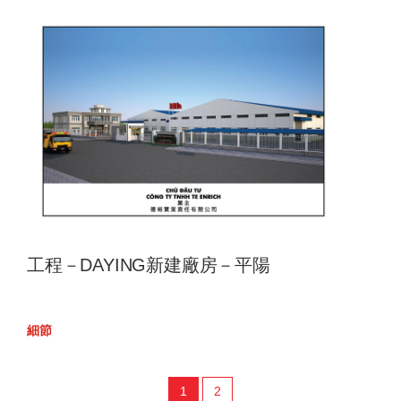
工程－DAYING新建廠房－平陽
細節
1
2