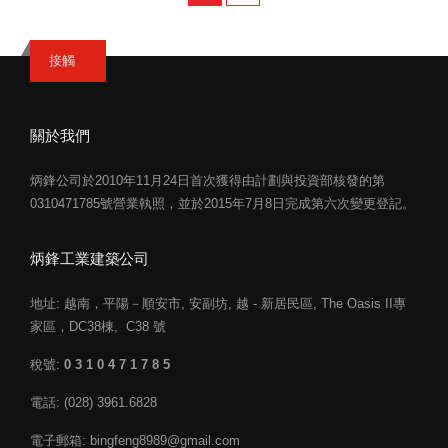
接觸
關於我們
炳鋒公司於2010年11月24日首次獲得由計劃與投資部核發的第
0310471785號營業執照，並於2015年7月8日完成第六次變更登記。
炳鋒工業建築公司
地址: 越南，平陽－順安市, 安副坊, 越 - 新居民區, The Oasis II專
家區，DC38棟, C38 號
稅號:
0 3 1 0 4 7 1 7 8 5
電話: (028) 3961.6828
電子郵箱: bingfeng8989@gmail.com