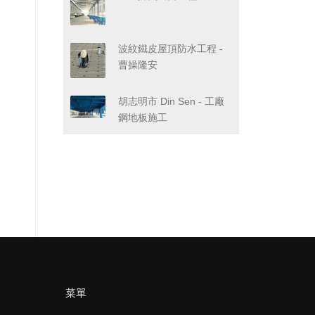
波紋鐵皮屋頂防水工程 -
曹操隆安
胡志明市 Din Sen - 工廠
鋼地板施工
菜單