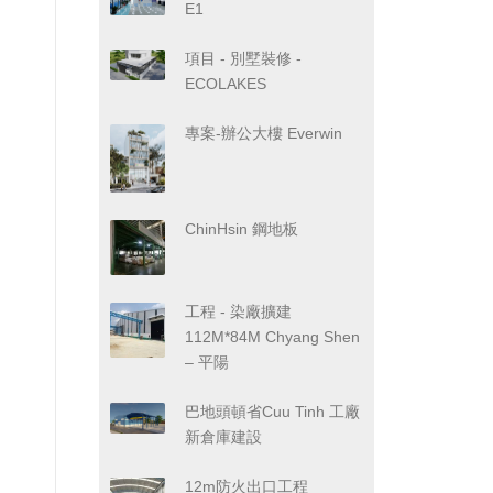
E1
項目 - 別墅裝修 -
ECOLAKES
專案-辦公大樓 Everwin
ChinHsin 鋼地板
工程 - 染廠擴建
112M*84M Chyang Shen
– 平陽
巴地頭頓省Cuu Tinh 工廠
新倉庫建設
12m防火出口工程