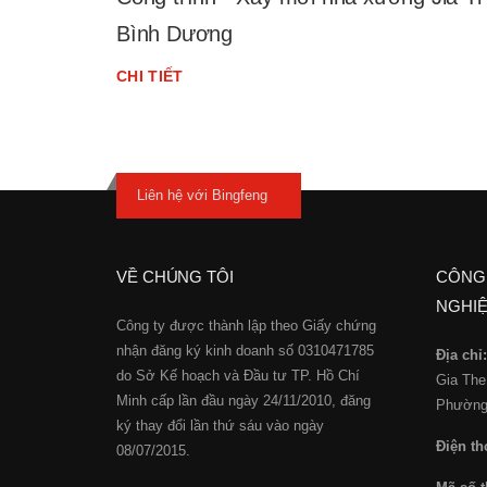
Bình Dương
CHI TIẾT
Liên hệ với Bingfeng
VỀ CHÚNG TÔI
CÔNG
NGHIỆ
Công ty được thành lập theo Giấy chứng
nhận đăng ký kinh doanh số 0310471785
Địa chỉ:
do Sở Kế hoạch và Đầu tư TP. Hồ Chí
Gia The
Minh cấp lần đầu ngày 24/11/2010, đăng
Phường 
ký thay đổi lần thứ sáu vào ngày
Điện th
08/07/2015.