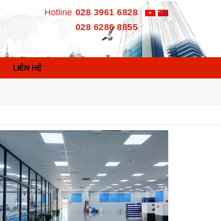
Hotline
028 3961 6828
028 6286 8855
LIÊN HỆ