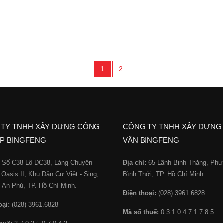
1
2
 TY TNHH XÂY DỰNG CÔNG
CÔNG TY TNHH XÂY DỰNG
P BINGFENG
VẤN BINGFENG
Số C38 Lô DC38, Làng Chuyên
Địa chỉ:
65 Lãnh Binh Thăng, Ph
 Oasis II, Khu Dân Cư Việt - Sing,
Bình Thới, TP. Hồ Chí Minh.
An Phú, TP. Hồ Chí Minh.
Điện thoại:
(028) 3961.6828
oại:
(028) 3961.6828
Mã số thuế:
0 3 1 0 4 7 1 7 8 5