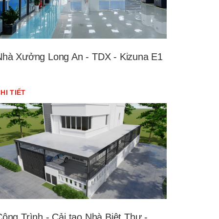
Nhà Xưởng Long An - TDX - Kizuna E1
HI TIẾT
ông Trình - Cải tạo Nhà Biệt Thự -