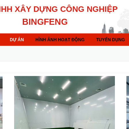
NHH XÂY DỰNG CÔNG NGHIỆP
BINGFENG
DỰ ÁN
HÌNH ẢNH HOẠT ĐỘNG
TUYỂN DỤNG